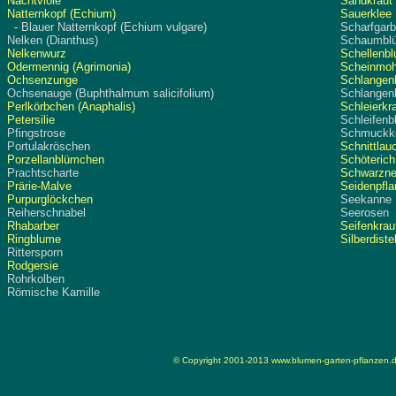
Nachtviole
Sandkraut
Natternkopf (Echium)
Sauerklee
-
Blauer Natternkopf (Echium vulgare)
Scharfgar
Nelken (Dianthus)
Schaumblüt
Nelkenwurz
Schellenb
Odermennig (Agrimonia)
Scheinmoh
Ochsenzunge
Schlangen
Ochsenauge (Buphthalmum salicifolium)
Schlangen
Perlkörbchen (Anaphalis)
Schleierkr
Petersilie
Schleifenb
Pfingstrose
Schmuckk
Portulakröschen
Schnittla
Porzellanblümchen
Schöteric
Prachtscharte
Schwarznes
Prärie-Malve
Seidenpfl
Purpurglöckchen
Seekanne
Reiherschnabel
Seerosen
Rhabarber
Seifenkra
Ringblume
Silberdiste
Rittersporn
Rodgersie
Rohrkolben
Römische Kamille
© Copyright 2001-2013
www.blumen-garten-pflanzen.