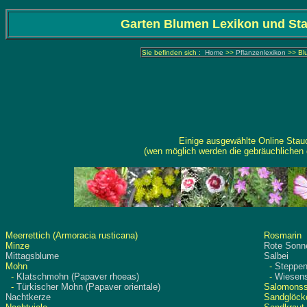
Garten Blumen Lexikon und St
Sie befinden sich :
Home
>>
Pflanzenlexikon
>> Bl
Einige ausgewählte Online Stau
(wen möglich werden die gebräuchlichen
Meerrettich (Armoracia rusticana)
Rosmarin
Minze
Rote Sonn
Mittagsblume
Salbei
Mohn
-
Steppen
-
Klatschmohn (Papaver rhoeas)
-
Wiesensa
-
Türkischer Mohn (Papaver orientale)
Salomonss
Nachtkerze
Sandglöc