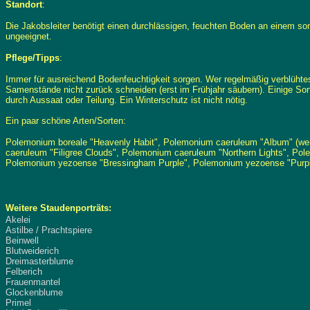
Standort
:
Die Jakobsleiter benötigt einen durchlässigen, feuchten Boden an einem son
ungeeignet.
Pflege/Tipps
:
Immer für ausreichend Bodenfeuchtigkeit sorgen. Wer regelmäßig verblühtes e
Samenstände nicht zurück schneiden (erst im Frühjahr säubern). Einige Sort
durch Aussaat oder Teilung. Ein Winterschutz ist nicht nötig.
Ein paar schöne Arten/Sorten:
Polemonium boreale "Heavenly Habit", Polemonium caeruleum "Album" (weiß
caeruleum "Filigree Clouds", Polemonium caeruleum "Northern Lights", Po
Polemonium yezoense "Bressingham Purple", Polemonium yezoense "Purpl
Weitere Staudenporträts:
Akelei
Astilbe / Prachtspiere
Beinwell
Blutweiderich
Dreimasterblume
Felberich
Frauenmantel
Glockenblume
Primel