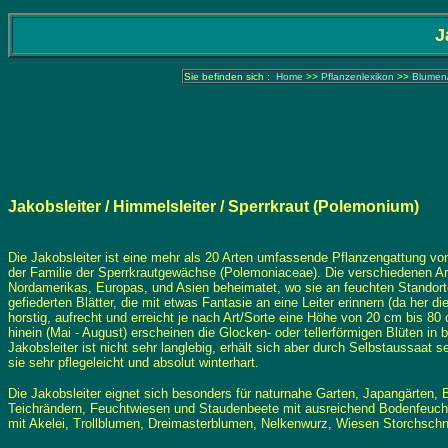
J
Sie befinden sich :
Home
>>
Pflanzenlexikon
>>
Blumen
Jakobsleiter
/ Himmelsleiter / Sperrkraut (Polemonium)
Die Jakobsleiter ist eine mehr als 20 Arten umfassende Pflanzengattung 
der Familie der Sperrkrautgewächse (Polemoniaceae). Die verschiedenen A
Nordamerikas, Europas, und Asien beheimatet, wo sie an feuchten Standort
gefiederten Blätter, die mit etwas Fantasie an eine Leiter erinnern (da her 
horstig, aufrecht und erreicht je nach Art/Sorte eine Höhe von 20 cm bis 8
hinein (Mai - August) erscheinen die Glocken- oder tellerförmigen Blüten in b
Jakobsleiter ist nicht sehr langlebig, erhält sich aber durch Selbstaussaat se
sie sehr pflegeleicht und absolut winterhart.
Die Jakobsleiter eignet sich besonders für naturnahe Garten, Japangärten,
Teichrändern, Feuchtwiesen und Staudenbeete mit ausreichend Bodenfeuchti
mit Akelei, Trollblumen, Dreimasterblumen, Nelkenwurz, Wiesen Storchschn