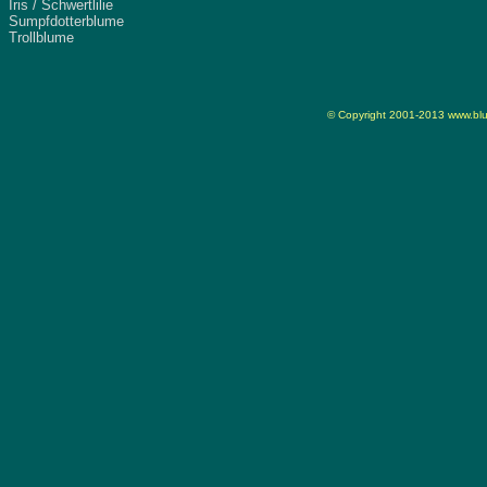
Iris / Schwertlilie
Sumpfdotterblume
Trollblume
© Copyright 2001-2013
www.blu