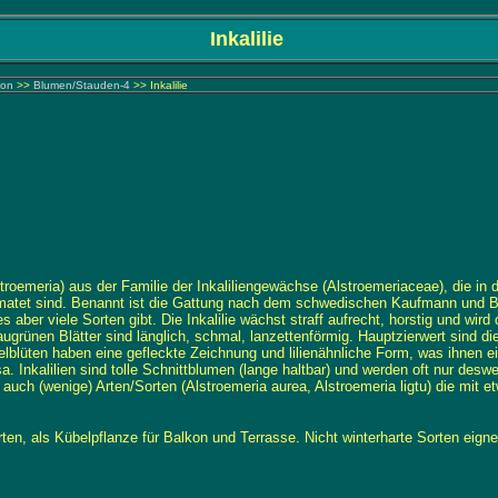
Inkalilie
kon
>>
Blumen/Stauden-4
>> Inkalilie
roemeria) aus der Familie der Inkaliliengewächse (Alstroemeriaceae), die in 
matet sind. Benannt ist die Gattung nach dem schwedischen Kaufmann und B
 aber viele Sorten gibt. Die Inkalilie wächst straff aufrecht, horstig und wird
augrünen Blätter sind länglich, schmal, lanzettenförmig. Hauptzierwert sind d
elblüten haben eine gefleckte Zeichnung und lilienähnliche Form, was ihnen 
rosa. Inkalilien sind tolle Schnittblumen (lange haltbar) und werden oft nur d
ber auch (wenige) Arten/Sorten (Alstroemeria aurea, Alstroemeria ligtu) die mit 
ten, als Kübelpflanze für Balkon und Terrasse. Nicht winterharte Sorten eignen