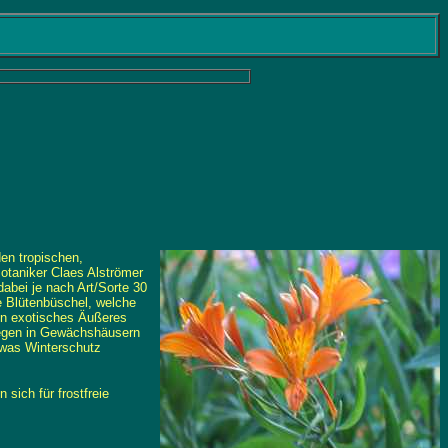
den tropischen,
otaniker Claes Alströmer
 dabei je nach Art/Sorte 30
ie Blütenbüschel, welche
ein exotisches Äußeres
eswegen in Gewächshäusern
etwas Winterschutz
 sich für frostfreie