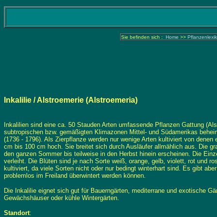
Sie befinden sich :
Home
>>
Pflanzenlexi
Inkalilie
/ Alstroemerie (Alstroemeria)
Inkalilien sind eine ca. 50 Stauden Arten umfassende Pflanzen Gattung (Alst
subtropischen bzw. gemäßigten Klimazonen Mittel- und Südamerikas behei
(1736 - 1796). Als Zierpflanze werden nur wenige Arten kultiviert von denen es
cm bis 100 cm hoch. Sie breitet sich durch Ausläufer allmählich aus. Die gr
den ganzen Sommer bis teilweise in den Herbst hinein erscheinen. Die Einz
verleiht. Die Blüten sind je nach Sorte weiß, orange, gelb, violett, rot und 
kultiviert, da viele Sorten nicht oder nur bedingt winterhart sind. Es gibt a
problemlos im Freiland überwintert werden können.
Die Inkalilie eignet sich gut für Bauerngärten, mediterrane und exotische Gär
Gewächshäuser oder kühle Wintergärten.
Standort
: