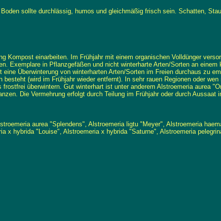
r Boden sollte durchlässig, humos und gleichmäßig frisch sein. Schatten, Stau
ng Kompost einarbeiten. Im Frühjahr mit einem organischen Volldünger verso
 Exemplare in Pflanzgefäßen und nicht winterharte Arten/Sorten an einem kühl
ist eine Überwinterung von winterharten Arten/Sorten im Freien durchaus zu em
besteht (wird im Frühjahr wieder entfernt). In sehr rauen Regionen oder wen 
rostfrei überwintern. Gut winterhart ist unter anderem Alstroemeria aurea "O
flanzen. Die Vermehrung erfolgt durch Teilung im Frühjahr oder durch Aussaat
troemeria aurea "Splendens", Alstroemeria ligtu "Meyer", Alstroemeria haeman
ia x hybrida "Louise", Alstroemeria x hybrida "Saturne", Alstroemeria pelegrin