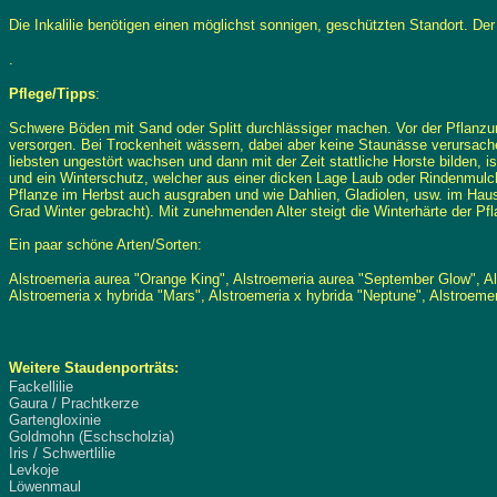
Die Inkalilie benötigen einen möglichst sonnigen, geschützten Standort. De
.
Pflege/Tipps
:
Schwere Böden mit Sand oder Splitt durchlässiger machen. Vor der Pflanzu
versorgen. Bei Trockenheit wässern, dabei aber keine Staunässe verursachen.
liebsten ungestört wachsen und dann mit der Zeit stattliche Horste bilden, 
und ein Winterschutz, welcher aus einer dicken Lage Laub oder Rindenmulch 
Pflanze im Herbst auch ausgraben und wie Dahlien, Gladiolen, usw. im Haus f
Grad Winter gebracht). Mit zunehmenden Alter steigt die Winterhärte der P
Ein paar schöne Arten/Sorten:
Alstroemeria aurea "Orange King", Alstroemeria aurea "September Glow", Als
Alstroemeria x hybrida "Mars", Alstroemeria x hybrida "Neptune", Alstroemer
Weitere Staudenporträts:
Fackellilie
Gaura / Prachtkerze
Gartengloxinie
Goldmohn (Eschscholzia)
Iris / Schwertlilie
Levkoje
Löwenmaul