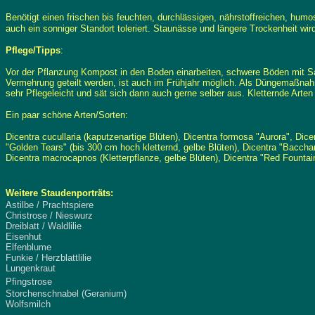
Benötigt einen frischen bis feuchten, durchlässigen, nährstoffreichen, hu
auch ein sonniger Standort toleriert. Staunässe und längere Trockenheit wi
Pflege/Tipps
:
Vor der Pflanzung Kompost in den Boden einarbeiten, schwere Böden mit Sa
Vermehrung geteilt werden, ist auch im Frühjahr möglich. Als Düngemaßnah
sehr Pflegeleicht und sät sich dann auch gerne selber aus. Kletternde Arten
Ein paar schöne Arten/Sorten:
Dicentra cucullaria (kaputzenartige Blüten), Dicentra formosa "Aurora", Dic
"Golden Tears" (bis 300 cm hoch kletternd, gelbe Blüten), Dicentra "Bacchana
Dicentra macrocapnos (Kletterpflanze, gelbe Blüten), Dicentra "Red Fountain
Weitere Staudenporträts:
Astilbe / Prachtspiere
Christrose / Nieswurz
Dreiblatt / Waldlilie
Eisenhut
Elfenblume
Funkie / Herzblattlilie
Lungenkraut
Pfingstrose
Storchenschnabel (Geranium)
Wolfsmilch