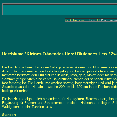
Sie befinden sich :
Home
>>
Pflanzenlexi
Herzblume / Kleines Tränendes Herz / Blutendes Herz / Z
Die Herzblume kommt aus den Gebirgsregionen Asiens und Nordamerikas und 
Arten. Die Staudenarten sind sehr langlebig und können jahrzehntelang an i
mehreren herzförmigen Einzelblüten in weiß, rosa, gelb, violett oder rot bes
Sommer (einige Arten sind echte Dauerblüher). Neben der schönen Blüte beg
fast farnartig ist. Die Herzblume wächst horstig, bogenförmigen und wird 
Scandens aus dem Himalaja, welche 200 cm bis 300 cm lange Ranken bildet 
bedingt winterhart.
Die Herzblume eignet sich besonderes für Naturgärten, Bauerngärten, Japa
Ergänzung für Blumen- und Staudenrabatten die im Halbschatten liegen. Seh
Waldgedenkemein, Funkien, usw..
Standort
: