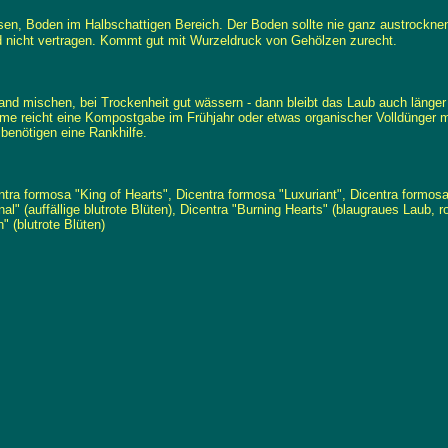
mosen, Boden im Halbschattigen Bereich. Der Boden sollte nie ganz austrockne
rd nicht vertragen. Kommt gut mit Wurzeldruck von Gehölzen zurecht.
nd mischen, bei Trockenheit gut wässern - dann bleibt das Laub auch länger
me reicht eine Kompostgabe im Frühjahr oder etwas organischer Volldünger me
 benötigen eine Rankhilfe.
entra formosa "King of Hearts", Dicentra formosa "Luxuriant", Dicentra formo
l" (auffällige blutrote Blüten), Dicentra "Burning Hearts" (blaugraues Laub, r
" (blutrote Blüten)