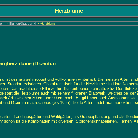
Herzblume
kon
>>
Blumen/Stauden-4
>>Herzblume
wergherzblume (Dicentra)
ist deshalb sehr robust und vollkommen winterhart. Die meisten Arten sind 
hren Standort existieren. Charakteristisch für die Herzblume sind ihre Name
tehen. Das macht diese Pflanze für Blumenfreunde sehr attraktiv. Die Blütezeit
eistert die Herzblume auch mit seinem filigranen Blattwerk, welches bei der
je nach Art zwischen 30 cm und 90 cm hoch. Es gibt aber auch Ausnahmen wie 
und Dicentra macrocapnos (bis 10 m). Beide Arten findet man nur extrem sel
ngärten, Landhausgärten und Waldgärten, als Grabbepflanzung und als Bonden
r schön ist die Kombination mit diversen Storchenschnabelarten, Farnen, Ast