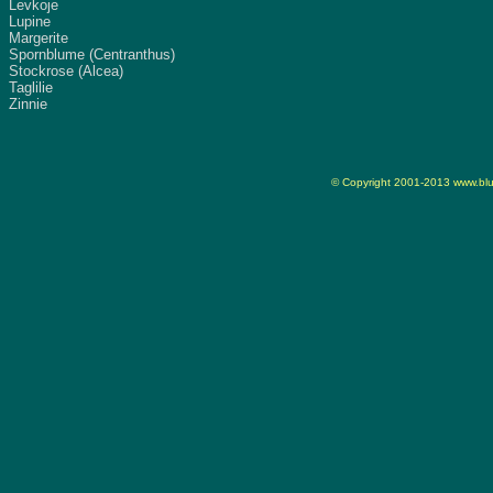
Levkoje
Lupine
Margerite
Spornblume (Centranthus)
Stockrose (Alcea)
Taglilie
Zinnie
© Copyright 2001-2013
www.blu