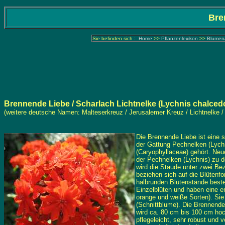
Bre
Sie befinden sich :
Home
>>
Pflanzenlexikon
>>
Blumen
Brennende Liebe / Scharlach Lichtnelke
(Lychnis chalcedo
(weitere deutsche Namen: Malteserkreuz / Jerusalemer Kreuz / Lichtnelke /
Die Brennende Liebe ist eine
der Gattung Pechnelken (Lych
(Caryophyllaceae) gehört. Neu
der Pechnelken (Lychnis) zu d
wird die Staude unter zwei B
beziehen sich auf die Blütenfo
halbrunden Blütenstände beste
Einzelblüten und haben eine e
orange und weiße Sorten). Sie
(Schnittblume). Die Brennende 
wird ca. 80 cm bis 100 cm hoch
pflegeleicht, sehr robust und 