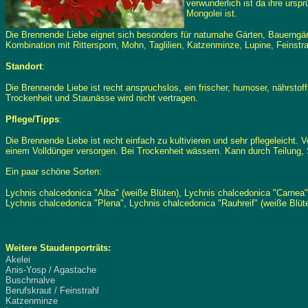
verwunderlich ist da ihre ursp
Mongolei ist.
Die Brennende Liebe eignet sich besonders für naturnahe Gärten, Bauerngär
Kombination mit Rittersporn, Mohn, Taglilien, Katzenminze, Lupine, Feinstra
Standort
:
Die Brennende Liebe ist recht anspruchslos, ein frischer, humoser, nährsto
Trockenheit und Staunässe wird nicht vertragen.
Pflege/Tipps
:
Die Brennende Liebe ist recht einfach zu kultivieren und sehr pflegeleicht
einem Volldünger versorgen. Bei Trockenheit wässern. Kann durch Teilung, 
Ein paar schöne Sorten:
Lychnis chalcedonica "Alba" (weiße Blüten), Lychnis chalcedonica "Carnea"
Lychnis chalcedonica "Plena", Lychnis chalcedonica "Rauhreif" (weiße Blüt
Weitere Staudenporträts:
Akelei
Anis-Yosp / Agastache
Buschmalve
Berufskraut / Feinstrahl
Katzenminze