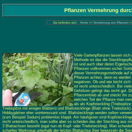
Pflanzen Vermehrung durc
Sie befinden sich :
Home
>>
Vermehrung von Pflanzen
>
Viele Gartenpflanzen lassen sich 
Methode ist das die Stecklingspfl
ist und auch über deren Eigenscha
Pflanzen vollkommen sicher Sorte
dieser Vermehrungsmethode auf mö
Pflanzen achten, denn es werden 
negativen. Ob und wie leicht sic
ist recht unterschiedlich. Bei vi
Gehölzen gelingt das recht gut. D
Pflanzentrieb ab und steckt ihn 
welchen Teil der Pflanze man ve
als als Kopfsteckling (Triebspitze
Triebspitze mit einigen Blättern) und Blattstecklinge (Blatt ohne Triebstück)
Hobbygärtner eher uninteressant sind. Blattstecklinge werden selten verwe
(zum Beispiel Sedum) problemlos klappt. Am häufigsten sind Kopfstecklinge 
recht unterschiedlich, man sollte aber so scheiden das der Steckling aus m
3 Blattachsen besteht (egal nun ob Kopf- oder Triebsteckling). Man scheide
scharfen Werkzeug unterhalb der letzten Blattachse (hier bewurzeln die Ste