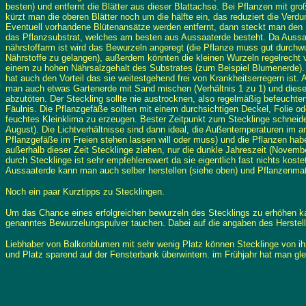
besten) und entfernt die Blätter aus dieser Blattachse. Bei Pflanzen mit gro
kürzt man die oberen Blätter noch um die hälfte ein, das reduziert die Verdu
Eventuell vorhandene Blütenansätze werden entfernt, dann steckt man den 
das Pflanzsubstrat, welches am besten aus Aussaaterde besteht. Da Aussa
nährstoffarm ist wird das Bewurzeln angeregt (die Pflanze muss gut durchw
Nährstoffe zu gelangen), außerdem könnten die kleinen Wurzeln regelrecht 
einem zu hohen Nährsalzgehalt des Substrates (zum Beispiel Blumenerde).
hat auch den Vorteil das sie weitestgehend frei von Krankheitserregern ist. A
man auch etwas Gartenerde mit Sand mischen (Verhältnis 1 zu 1) und dies
abzutöten. Der Steckling sollte nie austrocknen, also regelmäßig befeucht
Fäulnis. Die Pflanzgefäße sollten mit einem durchsichtigen Deckel, Folie 
feuchtes Kleinklima zu erzeugen. Bester Zeitpunkt zum Stecklinge schneid
August). Die Lichtverhältnisse sind dann ideal, die Außentemperaturen i
Pflanzgefäße im Freien stehen lassen will oder muss) und die Pflanzen h
außerhalb dieser Zeit Stecklinge ziehen, nur die dunkle Jahreszeit (Novembe
durch Stecklinge ist sehr empfehlenswert da sie eigentlich fast nichts koste
Aussaaterde kann man auch selber herstellen (siehe oben) und Pflanzenmate
Noch ein paar Kurztipps zu Stecklingen.
Um das Chance eines erfolgreichen bewurzeln des Stecklings zu erhöhen ka
genanntes Bewurzelungspulver tauchen. Dabei auf die angaben des Herstell
Liebhaber von Balkonblumen mit sehr wenig Platz können Stecklinge von ihr
und Platz sparend auf der Fensterbank überwintern. im Frühjahr hat man gle