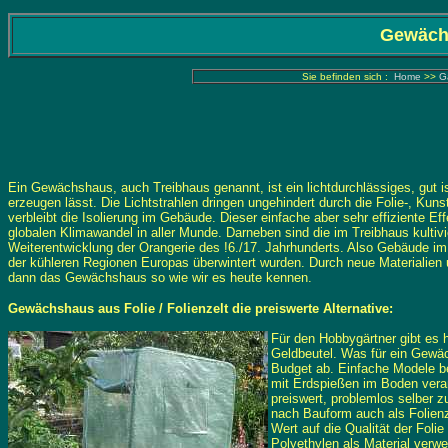
Gewächs
Sie befinden sich :
Home
>>
G
Ein Gewächshaus, auch Treibhaus genannt, ist ein lichtdurchlässiges, gut i
erzeugen lässt. Die Lichtstrahlen dringen ungehindert durch die Folie-, Kun
verbleibt die Isolierung im Gebäude. Dieser einfache aber sehr effiziente Ef
globalen Klimawandel in aller Munde. Darneben sind die im Treibhaus kulti
Weiterentwicklung der Orangerie des !6./17. Jahrhunderts. Also Gebäude im
der kühleren Regionen Europas überwintert wurden. Durch neue Materialien
dann das Gewächshaus so wie wir es heute kennen.
Gewächshaus aus Folie / Folienzelt die preiswerte Alternative:
Für den Hobbygärtner gibt es 
Geldbeutel. Was für ein Gewä
Budget ab. Einfache Modele be
mit Erdspießen im Boden veran
preiswert, problemlos selber z
nach Bauform auch als Folienz
Wert auf die Qualität der Foli
Polyethylen als Material verwe