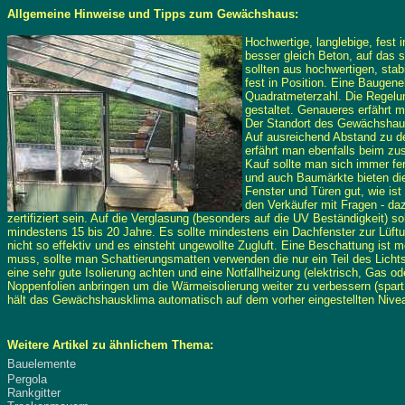
Allgemeine Hinweise und Tipps zum Gewächshaus:
Hochwertige, langlebige, fest
besser gleich Beton, auf das 
sollten aus hochwertigen, stabi
fest in Position. Eine Baugen
Quadratmeterzahl. Die Regelu
gestaltet. Genaueres erfährt
Der Standort des Gewächshaus
Auf ausreichend Abstand zu de
erfährt man ebenfalls beim zu
Kauf sollte man sich immer fe
und auch Baumärkte bieten die
Fenster und Türen gut, wie ist
den Verkäufer mit Fragen - daz
zertifiziert sein. Auf die Verglasung (besonders auf die UV Beständigkeit) 
mindestens 15 bis 20 Jahre. Es sollte mindestens ein Dachfenster
zur Lüft
nicht so effektiv und es einsteht ungewollte Zugluft. Eine Beschattung ist 
muss, sollte man Schattierungsmatten verwenden die nur ein Teil des Lichts
eine sehr gute Isolierung achten und eine Notfallheizung (elektrisch, Gas o
Noppenfolien anbringen um die Wärmeisolierung weiter zu verbessern (spar
hält das Gewächshausklima automatisch auf dem vorher eingestellten Nive
Weitere Artikel zu ähnlichem Thema:
Bauelemente
Pergola
Rankgitter