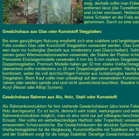
ewig, deshalb sollte man Fol
entfernen lässt (die Tunnelfor
und sicher verstauen. Herbsts
keine Schäden an der Folie an
genommen. Durch so eine sais
Gewächshaus aus Glas oder Kunststoff Stegplatten:
Bei einer ganzjährigen Nutzung empfiehlt sich eine stabilere und langlebi
Folie sondern Glas oder Kunststoff Stegplatten verwendet werden. Glas k
wen dann nur Isolierglas (besteht aus mindestens zwei Glasscheiben). Sehr
seinen guten Wärmeisolationswerten verwendet, die Stärke der Platten ric
Preiswerte Einsteigermodelle verwenden 4 mm bis 8 mm starken Stegplatte
Doppelstegplatten, Premium Modelle haben gar 32 mm starke Vierfachstegpla
überwintern sollte mindestens zu 16 mm Doppelstegplatten greifen. Häufig 
kombiniert, wobei die voll durchsichtigen Fenster aus Isolationsglas bes
Stegplatten. Beim Kauf sollte man unbedingt auf den verwendeten Kunststoff
Jahren oder werden spröde und sind nicht ausreichend bruchfest. Bewährt h
Acryl (Resist oder Alltop System).
Gewächshaus Rahmen aus Alu, Holz, Stahl oder Kunststoff:
Als Rahmenkonstruktion für fest stehende Gewächshäuser (also keine Folien
Holz durchgesetzt. Es ist leicht, dennoch sehr stabil, wartungsarm und wet
Rahmenkonstruktion möglich, man ist also nicht nur auf silbergrau beschr
Einsatz. Hier sollte ein wetterbeständiges Hartholz oder Tropenholz verwen
erneuernden Schutzanstriche. Bei Gewächshäusern die absolute Spitzenwer
Vierfachstegplatten für die Verglasung,
Kunststoffprofile mit Stahlkern al
und der Stahlkern sorgt für die nötige Stabilität. Derartige Gewächshäuser si