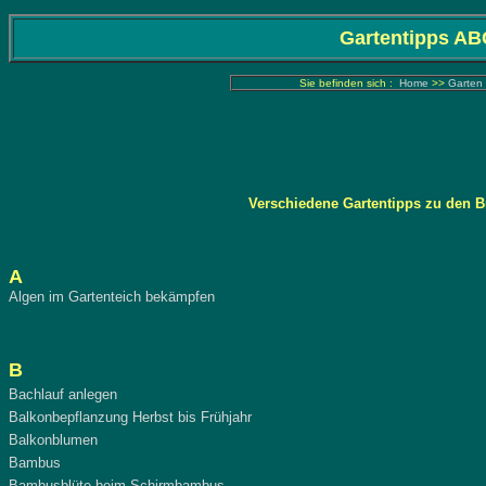
Gartentipps AB
Sie befinden sich :
Home
>>
Garten 
Verschiedene Gartentipps zu den 
A
Algen im Gartenteich bekämpfen
B
Bachlauf anlegen
Balkonbepflanzung Herbst bis Frühjahr
Balkonblumen
Bambus
Bambusblüte beim Schirmbambus