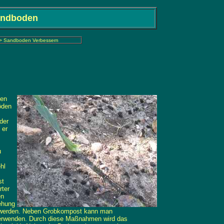
andboden
>
Sandboden Verbessern
hen
öden
der
 er
u
hl
st
rter
en
ehung
ht werden. Neben Grobkompost kann man
 verwenden. Durch diese Maßnahmen wird das