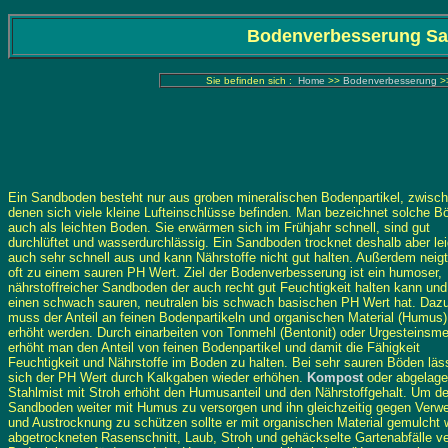
Bodenverbesserung S
Sie befinden sich :
Home
>>
Bodenverbesserung
>
Ein Sandboden besteht nur aus groben mineralischen Bodenpartikel, zwisc
denen sich viele kleine Lufteinschlüsse befinden. Man bezeichnet solche B
auch als leichten Boden. Sie erwärmen sich im Frühjahr schnell, sind gut
durchlüftet und wasserdurchlässig. Ein Sandboden trocknet deshalb aber lei
auch sehr schnell aus und kann Nährstoffe nicht gut halten. Außerdem neigt
oft zu einem sauren PH Wert. Ziel der Bodenverbesserung ist ein humoser,
nährstoffreicher Sandboden der auch recht gut Feuchtigkeit halten kann und
einen schwach sauren, neutralen bis schwach basischen PH Wert hat. Daz
muss der Anteil an feinen Bodenpartikeln und organischen Material (Humus)
erhöht werden. Durch einarbeiten von Tonmehl (Bentonit) oder Urgesteinsme
erhöht man den Anteil von feinen Bodenpartikel und damit die Fähigkeit
Feuchtigkeit und Nährstoffe im Boden zu halten. Bei sehr sauren Böden läs
sich der PH Wert durch Kalkgaben wieder erhöhen.
Kompost
oder abgelage
Stahlmist mit Stroh erhöht den Humusanteil und den Nährstoffgehalt. Um d
Sandboden weiter mit Humus zu versorgen und ihn gleichzeitig gegen Verw
und Austrocknung zu schützen sollte er mit organischen Material gemulc
abgetrockneten Rasenschnitt, Laub, Stroh und gehäckselte Gartenabfälle