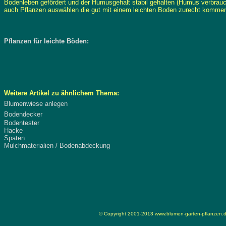
Bodenleben gefördert und der Humusgehalt stabil gehalten (Humus verbrau
auch Pflanzen auswählen die gut mit einem leichten Boden zurecht komme
Pflanzen für leichte Böden:
Weitere Artikel zu ähnlichem Thema:
Blumenwiese anlegen
Bodendecker
Bodentester
Hacke
Spaten
Mulchmaterialien / Bodenabdeckung
© Copyright 2001-2013
www.blumen-garten-pflanzen.