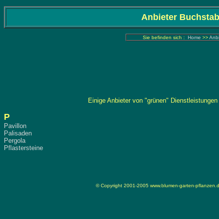
Anbieter Buchsta
Sie befinden sich :
Home
>>
Anbi
Einige Anbieter von "grünen" Dienstleistung
P
Pavillon
Palisaden
Pergola
Pflastersteine
© Copyright 2001-2005
www.blumen-garten-pflanzen.